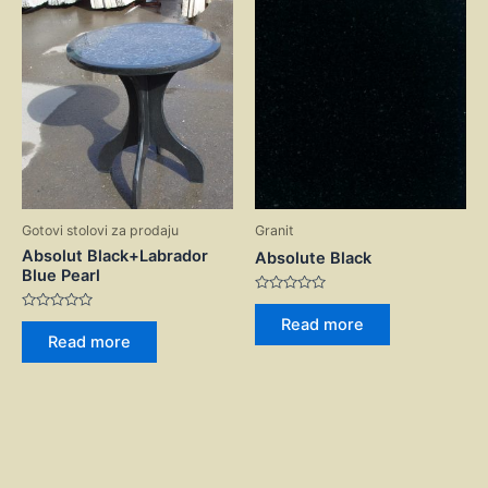
Gotovi stolovi za prodaju
Granit
Absolut Black+Labrador
Absolute Black
Blue Pearl
Rated
0
Rated
Read more
out
0
Read more
of
out
5
of
5