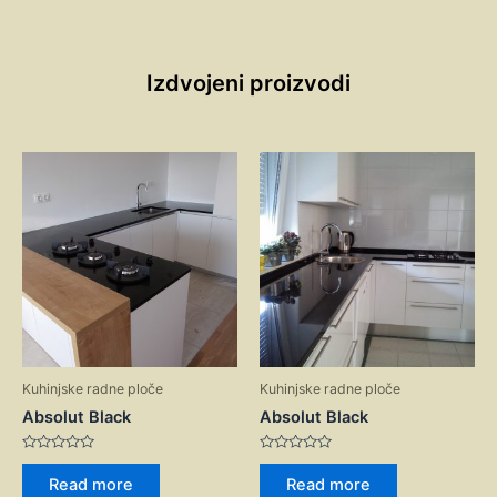
Izdvojeni proizvodi
Kuhinjske radne ploče
Kuhinjske radne ploče
Absolut Black
Absolut Black
Rated
Rated
0
0
Read more
Read more
out
out