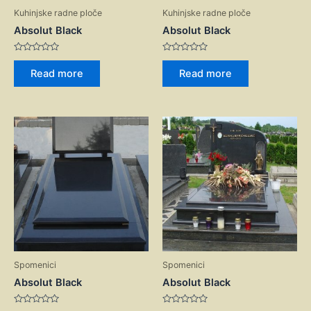
Kuhinjske radne ploče
Kuhinjske radne ploče
Absolut Black
Absolut Black
Rated
Rated
0
0
Read more
Read more
out
out
of
of
5
5
Spomenici
Spomenici
Absolut Black
Absolut Black
Rated
Rated