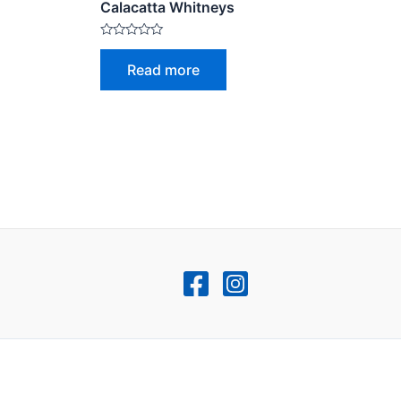
Calacatta Whitneys
Rated
0
Read more
out
of
5