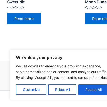
Sweet Nit
Moon Dune
Rated
Rated
0
0
Read more
Read m
out
out
of
of
5
5
We value your privacy
We use cookies to enhance your browsing experience,
serve personalized ads or content, and analyze our traffic
Impressum
Uvjeti korištenja
By clicking "Accept All", you consent to our use of cookies
Customize
Reject All
Accept All