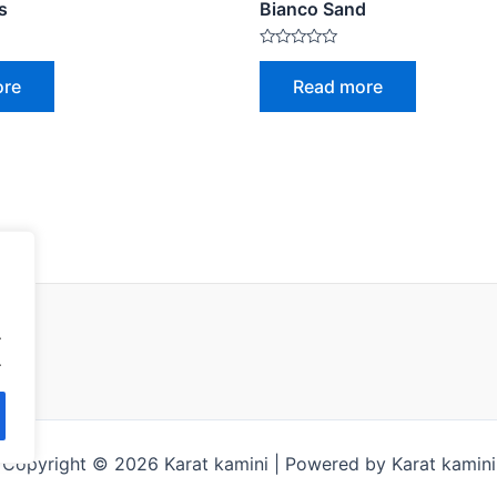
s
Bianco Sand
Rated
0
ore
Read more
out
of
5
.
.
Copyright © 2026 Karat kamini | Powered by Karat kamini