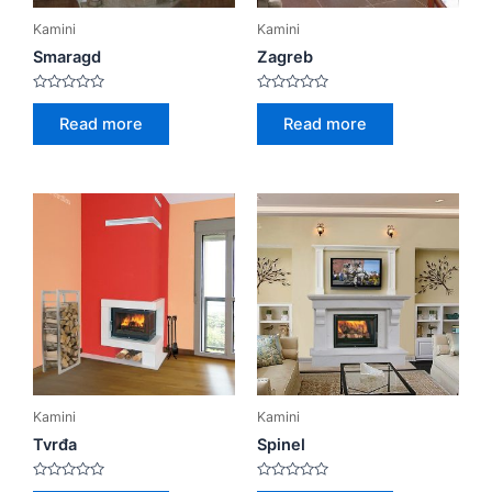
Kamini
Kamini
Smaragd
Zagreb
Rated
Rated
0
0
Read more
Read more
out
out
of
of
5
5
Kamini
Kamini
Tvrđa
Spinel
Rated
Rated