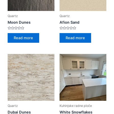
Quartz
Quartz
Moon Dunes
Afion Sand
Rated
Rated
0
0
Read more
Read more
out
out
of
of
5
5
Quartz
Kuhinjske radne ploče
Dubai Dunes
White Snowflakes