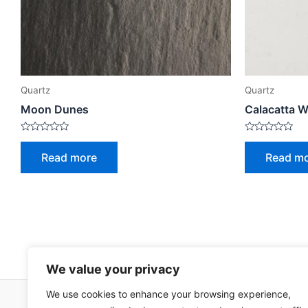
Quartz
Quartz
Moon Dunes
Calacatta W
Rated
Rated
0
0
Read more
Read m
out
out
of
of
5
5
We value your privacy
We use cookies to enhance your browsing experience,