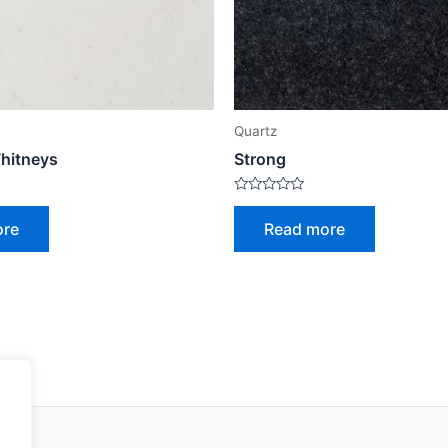
Quartz
hitneys
Strong
Rated
0
ore
Read more
out
of
5