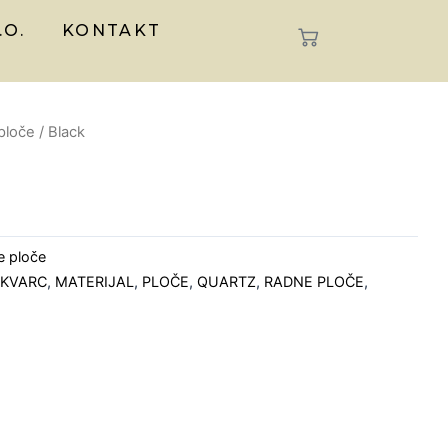
.O.
KONTAKT
ploče
/ Black
e ploče
,
KVARC
,
MATERIJAL
,
PLOČE
,
QUARTZ
,
RADNE PLOČE
,