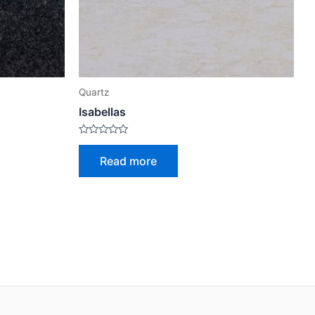
Quartz
Isabellas
Rated
0
Read more
out
of
5