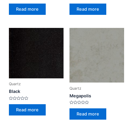
Rated
Rated
0
0
Read more
Read more
out
out
of
of
5
5
Quartz
Quartz
Black
Megapolis
Rated
0
Rated
Read more
out
0
Read more
of
out
5
of
5