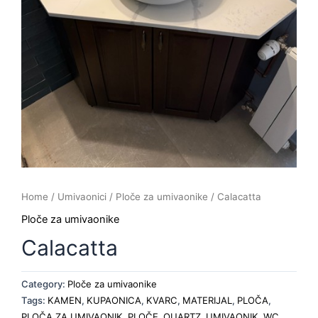
Home
/
Umivaonici
/
Ploče za umivaonike
/ Calacatta
Ploče za umivaonike
Calacatta
Category:
Ploče za umivaonike
Tags:
KAMEN
,
KUPAONICA
,
KVARC
,
MATERIJAL
,
PLOČA
,
PLOČA ZA UMIVAONIK
,
PLOČE
,
QUARTZ
,
UMIVAONIK
,
WC