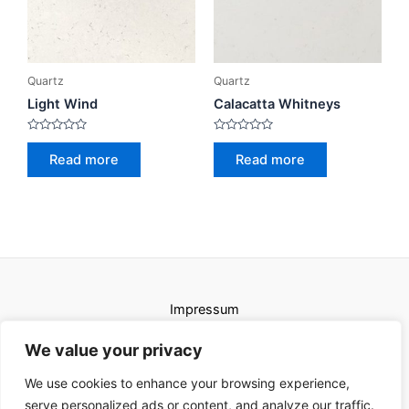
Quartz
Quartz
Light Wind
Calacatta Whitneys
Rated
Rated
0
0
Read more
Read more
out
out
of
of
5
5
Impressum
Uvjeti korištenja
We value your privacy
We use cookies to enhance your browsing experience,
serve personalized ads or content, and analyze our traffic.