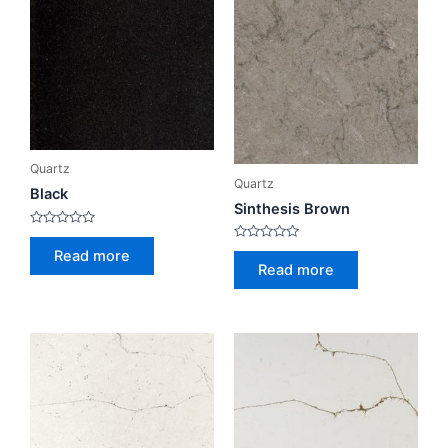
Quartz
Quartz
Black
Sinthesis Brown
Rated
0
Rated
Read more
out
0
Read more
of
out
5
of
5