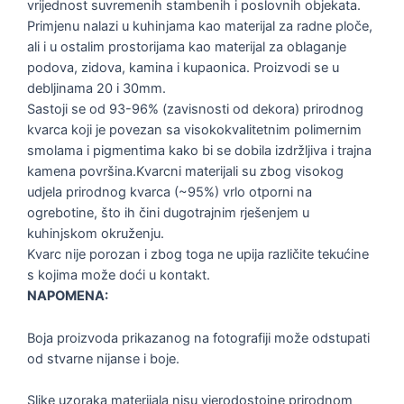
vrijednost suvremenih stambenih i poslovnih objekata.
Primjenu nalazi u kuhinjama kao materijal za radne ploče,
ali i u ostalim prostorijama kao materijal za oblaganje
podova, zidova, kamina i kupaonica. Proizvodi se u
debljinama 20 i 30mm.
Sastoji se od 93-96% (zavisnosti od dekora) prirodnog
kvarca koji je povezan sa visokokvalitetnim polimernim
smolama i pigmentima kako bi se dobila izdržljiva i trajna
kamena površina.Kvarcni materijali su zbog visokog
udjela prirodnog kvarca (~95%) vrlo otporni na
ogrebotine, što ih čini dugotrajnim rješenjem u
kuhinjskom okruženju.
Kvarc nije porozan i zbog toga ne upija različite tekućine
s kojima može doći u kontakt.
NAPOMENA:
Boja proizvoda prikazanog na fotografiji može odstupati
od stvarne nijanse i boje.
Slike uzoraka materijala nisu vjerodostojne prirodnom