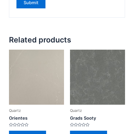
Related products
Quartz
Quartz
Orientes
Grads Sooty
Rated
Rated
0
0