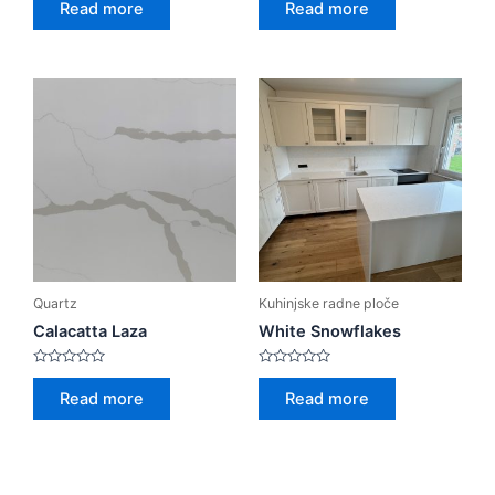
Read more
Read more
out
out
of
of
5
5
Quartz
Kuhinjske radne ploče
Calacatta Laza
White Snowflakes
Rated
Rated
0
0
Read more
Read more
out
out
of
of
5
5