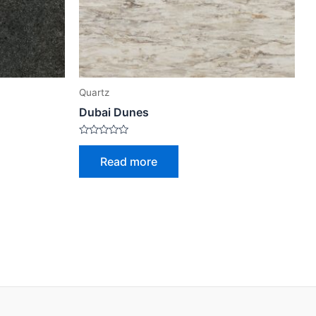
Quartz
Dubai Dunes
Rated
0
Read more
out
of
5