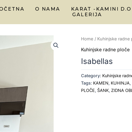
OČETNA
O NAMA
KARAT -KAMINI D.O
GALERIJA
Home
/
Kuhinjske radne 
Kuhinjske radne ploče
Isabellas
Category:
Kuhinjske radn
Tags:
KAMEN
,
KUHINJA
PLOČE
,
ŠANK
,
ZIDNA O