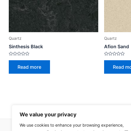
Quartz
Quartz
Sinthesis Black
Afion Sand
Rated
Rated
0
0
Read more
Read m
out
out
of
of
5
5
We value your privacy
We use cookies to enhance your browsing experience,