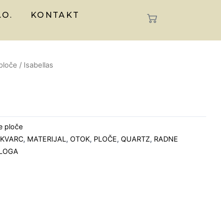
.O.
KONTAKT
ploče
/ Isabellas
e ploče
,
KVARC
,
MATERIJAL
,
OTOK
,
PLOČE
,
QUARTZ
,
RADNE
BLOGA