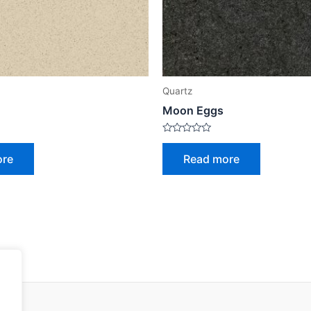
Quartz
Moon Eggs
Rated
0
ore
Read more
out
of
5