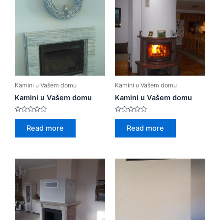
Kamini u Vašem domu
Kamini u Vašem domu
Kamini u Vašem domu
Kamini u Vašem domu
Rated
Rated
0
0
Read more
Read more
out
out
of
of
5
5