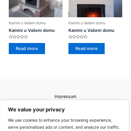
Kamini u Vašem domu
Kamini u Vašem domu
Kamini u Vašem domu
Kamini u Vašem domu
Rated
Rated
0
0
Read more
Read more
out
out
of
of
5
5
Impressum
Uvjeti korištenja
We value your privacy
We use cookies to enhance your browsing experience,
serve personalized ads or content, and analyze our traffic.