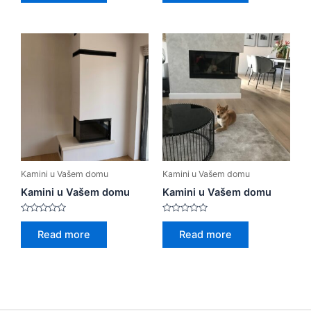
of
of
5
5
Kamini u Vašem domu
Kamini u Vašem domu
Kamini u Vašem domu
Kamini u Vašem domu
Rated
Rated
0
0
Read more
Read more
out
out
of
of
5
5