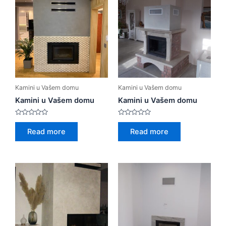
Kamini u Vašem domu
Kamini u Vašem domu
Kamini u Vašem domu
Kamini u Vašem domu
Rated
Rated
0
0
Read more
Read more
out
out
of
of
5
5