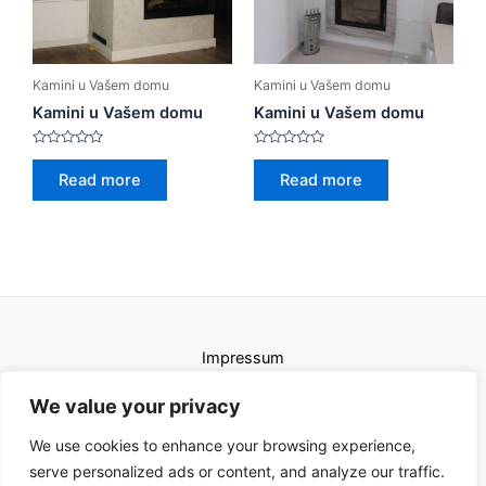
Kamini u Vašem domu
Kamini u Vašem domu
Kamini u Vašem domu
Kamini u Vašem domu
Rated
Rated
0
0
Read more
Read more
out
out
of
of
5
5
Impressum
Uvjeti korištenja
We value your privacy
We use cookies to enhance your browsing experience,
serve personalized ads or content, and analyze our traffic.