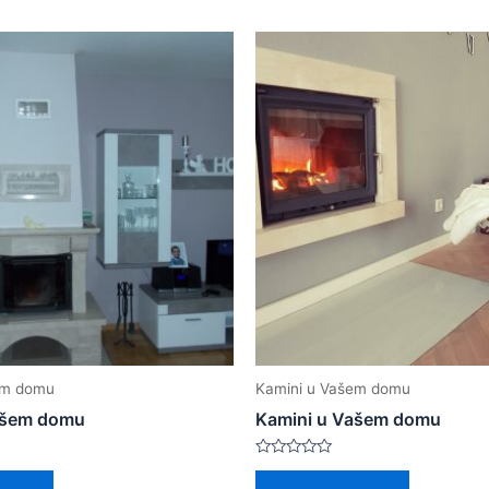
em domu
Kamini u Vašem domu
ašem domu
Kamini u Vašem domu
Rated
0