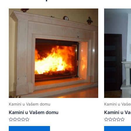
Kamini u Vašem domu
Kamini u Vaš
Kamini u Vašem domu
Kamini u V
Rated
Rated
0
0