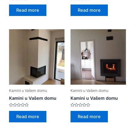
Rated
Rated
0
0
Read more
Read more
out
out
of
of
5
5
Kamini u Vašem domu
Kamini u Vašem domu
Kamini u Vašem domu
Kamini u Vašem domu
Rated
Rated
0
0
Read more
Read more
out
out
of
of
5
5