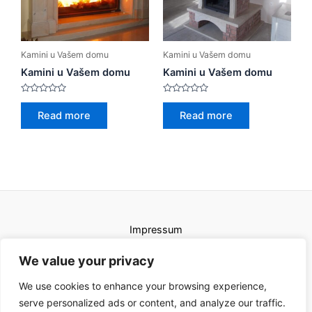
Kamini u Vašem domu
Kamini u Vašem domu
Kamini u Vašem domu
Kamini u Vašem domu
Rated
Rated
0
0
Read more
Read more
out
out
of
of
5
5
Impressum
Uvjeti korištenja
We value your privacy
We use cookies to enhance your browsing experience,
serve personalized ads or content, and analyze our traffic.