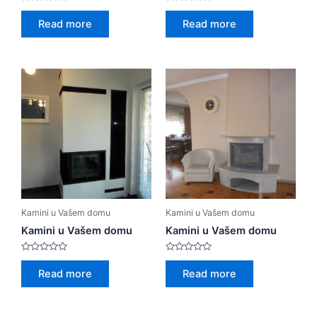
Rated
Rated
0
0
Read more
Read more
out
out
of
of
5
5
Kamini u Vašem domu
Kamini u Vašem domu
Kamini u Vašem domu
Kamini u Vašem domu
Rated
Rated
0
0
Read more
Read more
out
out
of
of
5
5