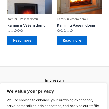
Kamini u Vašem domu
Kamini u Vašem domu
Kamini u Vašem domu
Kamini u Vašem domu
Rated
Rated
0
0
Read more
Read more
out
out
of
of
5
5
Impressum
Uvjeti korištenja
We value your privacy
We use cookies to enhance your browsing experience,
serve personalized ads or content, and analyze our traffic.