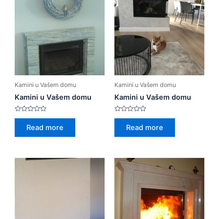
Kamini u Vašem domu
Kamini u Vašem domu
Kamini u Vašem domu
Kamini u Vašem domu
Rated
Rated
0
0
Read more
Read more
out
out
of
of
5
5