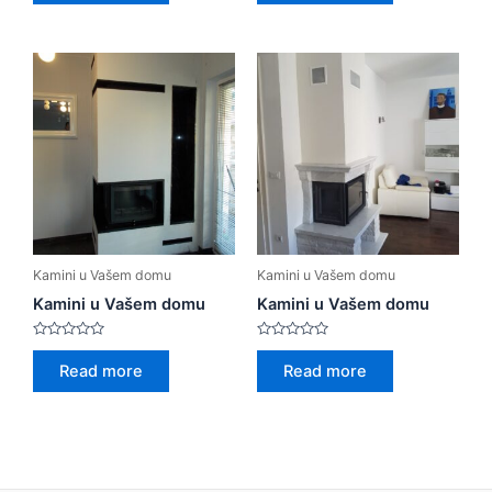
of
of
5
5
Kamini u Vašem domu
Kamini u Vašem domu
Kamini u Vašem domu
Kamini u Vašem domu
Rated
Rated
0
0
Read more
Read more
out
out
of
of
5
5