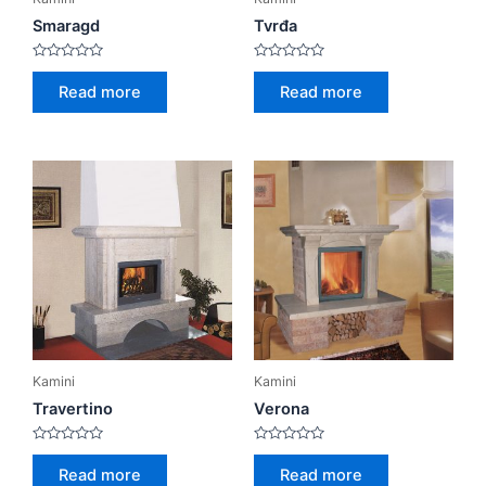
Smaragd
Tvrđa
Rated
Rated
0
0
Read more
Read more
out
out
of
of
5
5
Kamini
Kamini
Travertino
Verona
Rated
Rated
0
0
Read more
Read more
out
out