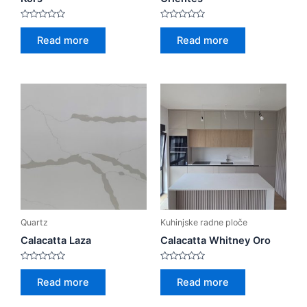
Rated
Rated
0
0
Read more
Read more
out
out
of
of
5
5
Quartz
Kuhinjske radne ploče
Calacatta Laza
Calacatta Whitney Oro
Rated
Rated
0
0
Read more
Read more
out
out
of
of
5
5