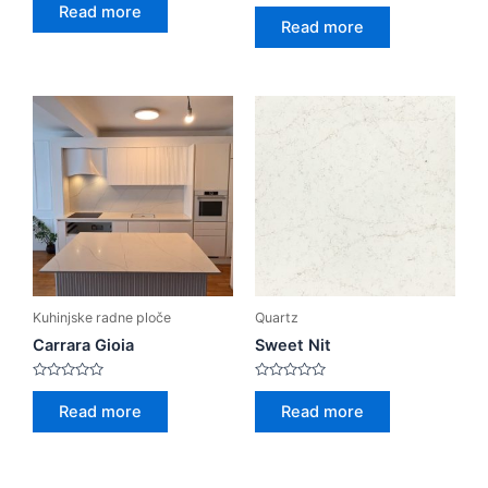
0
Rated
Read more
out
0
Read more
of
out
5
of
5
Kuhinjske radne ploče
Quartz
Carrara Gioia
Sweet Nit
Rated
Rated
0
0
Read more
Read more
out
out
of
of
5
5