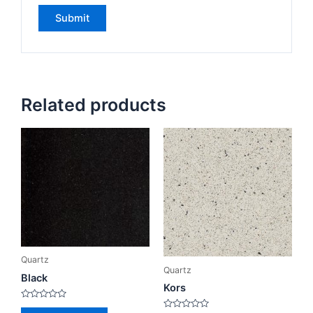
Related products
Quartz
Quartz
Black
Kors
Rated