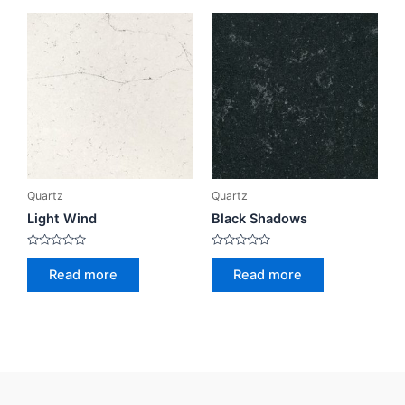
Quartz
Quartz
Light Wind
Black Shadows
Rated
Rated
0
0
Read more
Read more
out
out
of
of
5
5