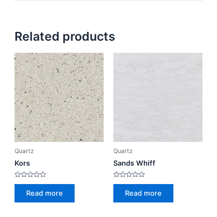
Related products
Quartz
Quartz
Kors
Sands Whiff
Rated
Rated
0
0
Read more
Read more
out
out
of
of
5
5