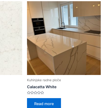
Kuhinjske radne ploče
Calacatta White
Rated
0
Read more
out
of