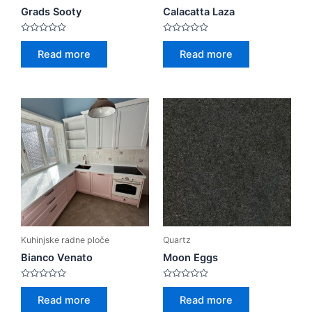
Grads Sooty
Calacatta Laza
Rated
Rated
0
0
Read more
Read more
out
out
of
of
5
5
Kuhinjske radne ploče
Quartz
Bianco Venato
Moon Eggs
Rated
Rated
0
0
Read more
Read more
out
out
of
of