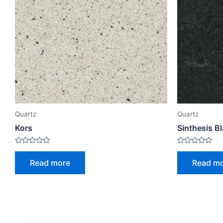
Quartz
Quartz
Kors
Sinthesis B
Rated
Rated
0
0
Read more
Read m
out
out
of
of
5
5