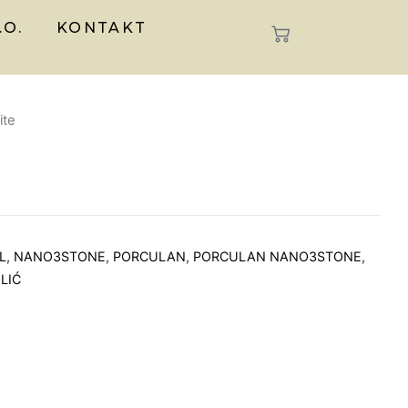
.O.
KONTAKT
ite
L
,
NANO3STONE
,
PORCULAN
,
PORCULAN NANO3STONE
,
LIĆ