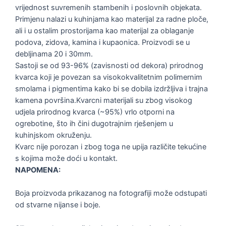
vrijednost suvremenih stambenih i poslovnih objekata.
Primjenu nalazi u kuhinjama kao materijal za radne ploče,
ali i u ostalim prostorijama kao materijal za oblaganje
podova, zidova, kamina i kupaonica. Proizvodi se u
debljinama 20 i 30mm.
Sastoji se od 93-96% (zavisnosti od dekora) prirodnog
kvarca koji je povezan sa visokokvalitetnim polimernim
smolama i pigmentima kako bi se dobila izdržljiva i trajna
kamena površina.Kvarcni materijali su zbog visokog
udjela prirodnog kvarca (~95%) vrlo otporni na
ogrebotine, što ih čini dugotrajnim rješenjem u
kuhinjskom okruženju.
Kvarc nije porozan i zbog toga ne upija različite tekućine
s kojima može doći u kontakt.
NAPOMENA:
Boja proizvoda prikazanog na fotografiji može odstupati
od stvarne nijanse i boje.