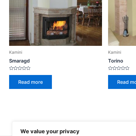
Kamini
Kamini
Smaragd
Torino
Rated
Rated
0
0
Read more
Read m
out
out
of
of
5
5
We value your privacy