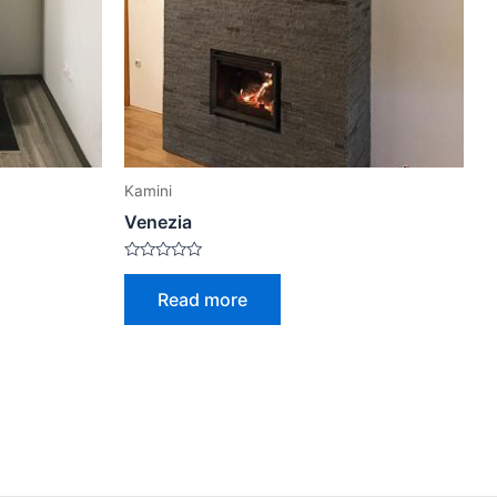
Kamini
Venezia
Rated
0
Read more
out
of
5