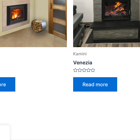
Kamini
Venezia
Rated
0
ore
Read more
out
of
5