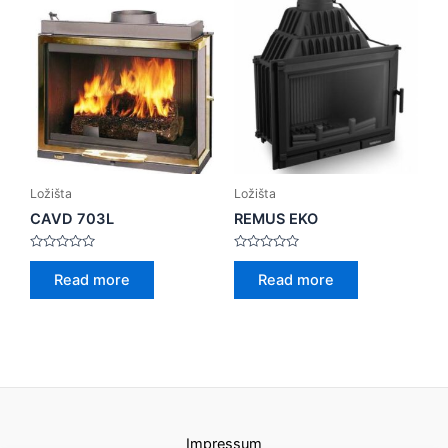
Ložišta
Ložišta
CAVD 703L
REMUS EKO
Rated
Rated
0
0
Read more
Read more
out
out
of
of
5
5
Impressum