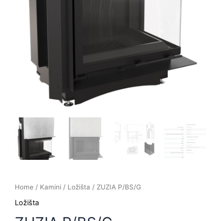
Home
/
Kamini
/
Ložišta
/ ZUZIA P/BS/G
Ložišta