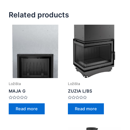
Related products
Ložišta
Ložišta
MAJA G
ZUZIA L/BS
Rated
Rated
0
0
Read more
Read more
out
out
of
of
5
5