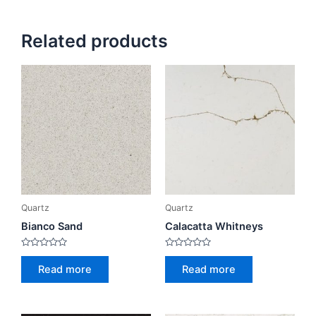
Related products
Quartz
Quartz
Bianco Sand
Calacatta Whitneys
Rated
Rated
0
0
Read more
Read more
out
out
of
of
5
5