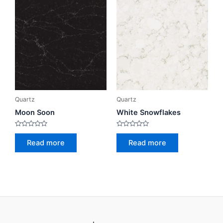
Quartz
Quartz
Moon Soon
White Snowflakes
Rated
Rated
0
0
Read more
Read more
out
out
of
of
5
5