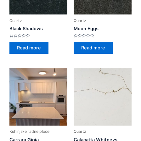
Quartz
Quartz
Black Shadows
Moon Eggs
Rated
Rated
0
0
Read more
Read more
out
out
of
of
5
5
Kuhinjske radne ploče
Quartz
Carrara Gioia
Calacatta Whitneys