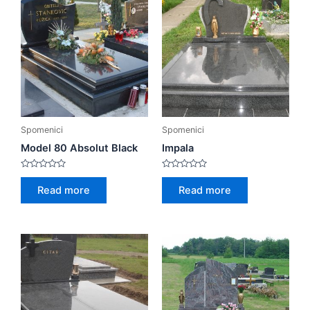
Spomenici
Spomenici
Model 80 Absolut Black
Impala
Rated
Rated
0
0
Read more
Read more
out
out
of
of
5
5