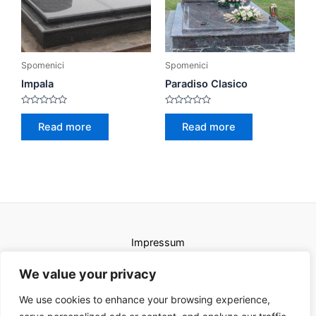
Spomenici
Spomenici
Impala
Paradiso Clasico
Rated
Rated
0
0
Read more
Read more
out
out
of
of
5
5
Impressum
Uvjeti korištenja
We value your privacy
We use cookies to enhance your browsing experience,