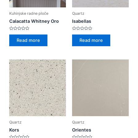
Kuhinjske radne ploče
Quartz
Calacatta Whitney Oro
Isabellas
Rated
Rated
0
0
Read more
Read more
out
out
of
of
5
5
Quartz
Quartz
Kors
Orientes