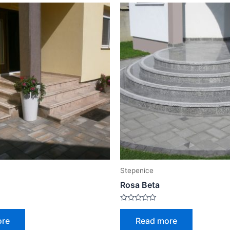
Stepenice
Rosa Beta
Rated
0
ore
Read more
out
of