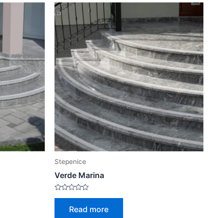
Stepenice
Verde Marina
Rated
0
Read more
out
of