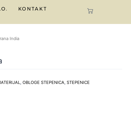
.O.
KONTAKT
rana India
a
ATERIJAL
,
OBLOGE STEPENICA
,
STEPENICE