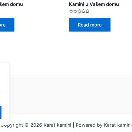
ašem domu
Kamini u Vašem domu
Rated
0
ore
Read more
out
of
5
.
.
Copyright © 2026 Karat kamini | Powered by Karat kamini