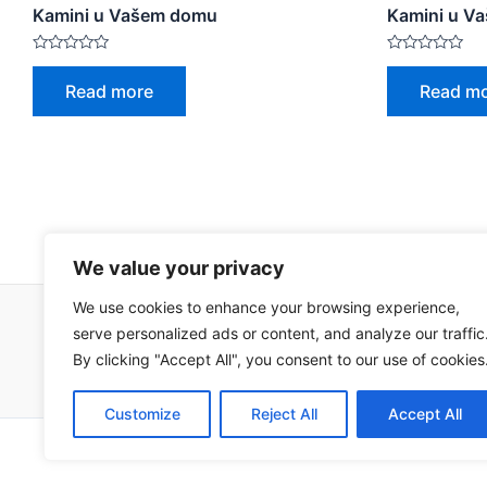
Kamini u Vašem domu
Kamini u V
Rated
Rated
0
0
Read more
Read m
out
out
of
of
5
5
We value your privacy
We use cookies to enhance your browsing experience,
serve personalized ads or content, and analyze our traffic
Impressum
Uvjeti korištenja
By clicking "Accept All", you consent to our use of cookies
Customize
Reject All
Accept All