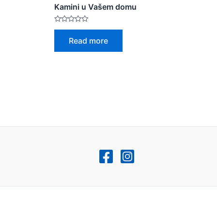
Kamini u Vašem domu
Rated
0
Read more
out
of
5