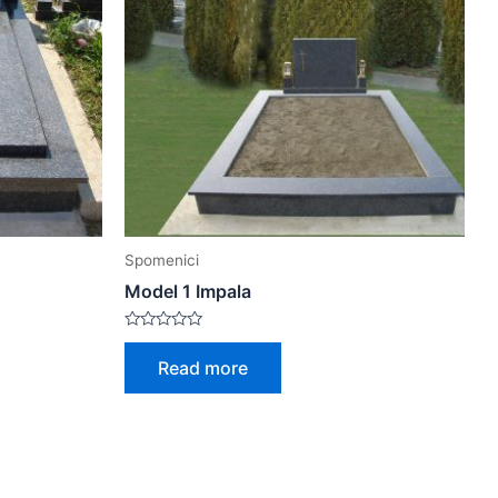
Spomenici
Model 1 Impala
Rated
0
Read more
out
of
5