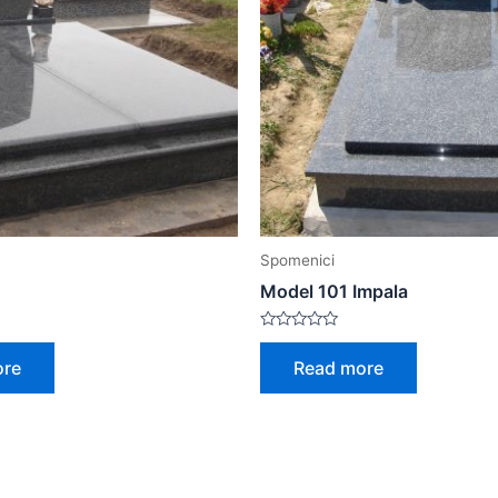
Spomenici
Model 101 Impala
Rated
0
ore
Read more
out
of
5