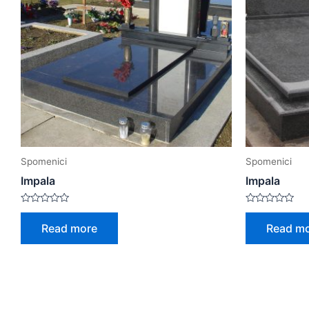
Spomenici
Spomenici
Impala
Impala
Rated
Rated
0
0
Read more
Read m
out
out
of
of
5
5