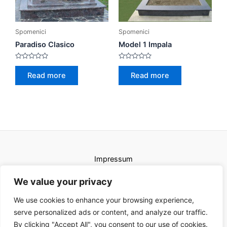
Spomenici
Spomenici
Paradiso Clasico
Model 1 Impala
Rated
Rated
0
0
Read more
Read more
out
out
of
of
5
5
Impressum
Uvjeti korištenja
We value your privacy
We use cookies to enhance your browsing experience,
serve personalized ads or content, and analyze our traffic.
By clicking "Accept All", you consent to our use of cookies.