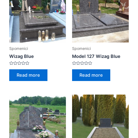
Spomenici
Spomenici
Wizag Blue
Model 127 Wizag Blue
Rated
Rated
0
0
Read more
Read more
out
out
of
of
5
5