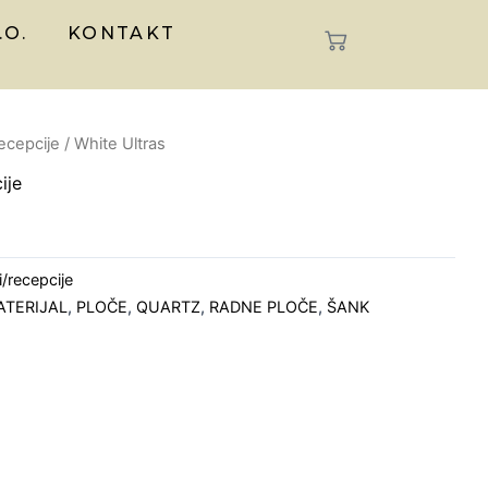
.O.
KONTAKT
recepcije
/ White Ultras
ije
i/recepcije
ATERIJAL
,
PLOČE
,
QUARTZ
,
RADNE PLOČE
,
ŠANK