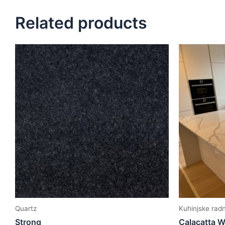
Related products
Quartz
Kuhinjske rad
Strong
Calacatta W