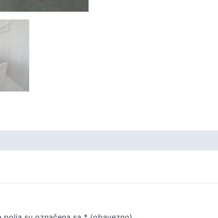
 polja su označena sa
* (obavezno)