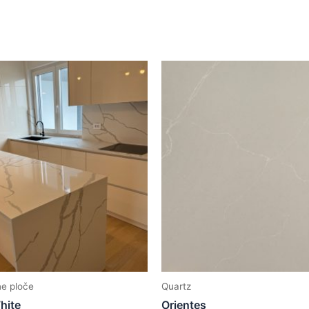
ne ploče
Quartz
hite
Orientes