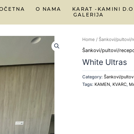
OČETNA
O NAMA
KARAT -KAMINI D.O
GALERIJA
Home
/
Šankovi/pultovi/
Šankovi/pultovi/recepc
White Ultras
Category:
Šankovi/pultov
Tags:
KAMEN
,
KVARC
,
M