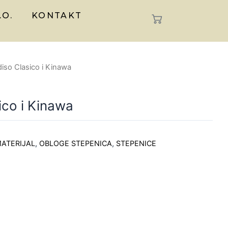
.O.
KONTAKT
diso Clasico i Kinawa
ico i Kinawa
ATERIJAL
,
OBLOGE STEPENICA
,
STEPENICE