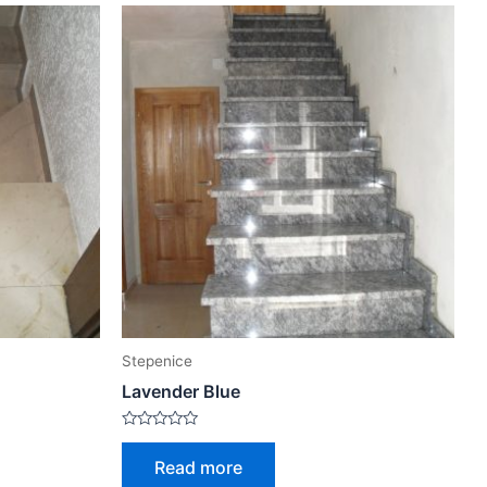
Stepenice
Lavender Blue
Rated
0
Read more
out
of